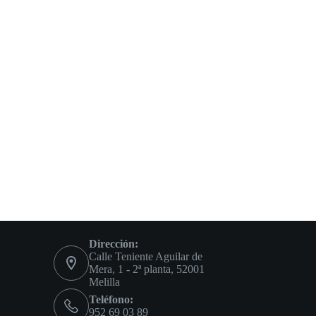
Dirección:
Calle Teniente Aguilar de
Mera, 1 - 2ª planta, 52001
Melilla
Teléfono:
952 69 03 89