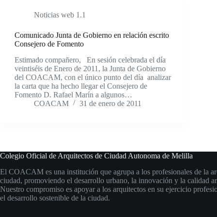
Noticias web 1.1
Comunicado Junta de Gobierno en relación escrito
Consejero de Fomento
Estimado compañero, En sesión celebrada el día
veintiséis de Enero de 2011, la Junta de Gobierno
del COACAM, con el único punto del día analizar
la carta que ha hecho llegar el Consejero de
Fomento D. Rafael Marín a algunos…
COACAM
31 de enero de 2011
Colegio Oficial de Arquitectos de Ciudad Autonoma de Melilla
El COACAM es una institución que agrupa a los profesionales de la arq
ciudad, promoviendo el desarrollo urbano, la innovación y la calidad ar
Nuestro compromiso es apoyar a los arquitectos en su ejercicio profesi
el desarrollo sostenible de la ciudad.