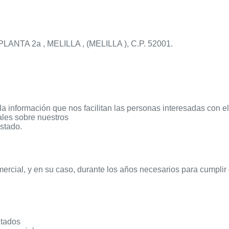
ANTA 2a , MELILLA , (MELILLA ), C.P. 52001.
ación que nos facilitan las personas interesadas con el fin d
ales sobre nuestros
stado.
rcial, y en su caso, durante los años necesarios para cumplir c
itados