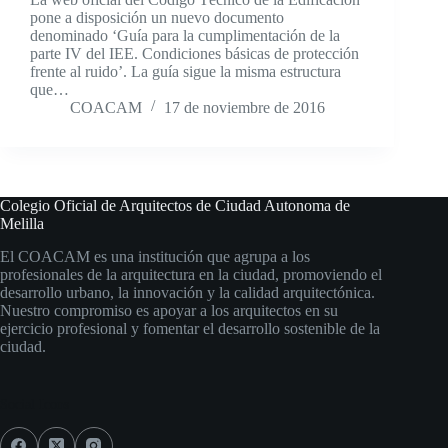
pone a disposición un nuevo documento
denominado ‘Guía para la cumplimentación de la
parte IV del IEE. Condiciones básicas de protección
frente al ruido’. La guía sigue la misma estructura
que…
COACAM
17 de noviembre de 2016
Colegio Oficial de Arquitectos de Ciudad Autonoma de
Melilla
El COACAM es una institución que agrupa a los
profesionales de la arquitectura en la ciudad, promoviendo el
desarrollo urbano, la innovación y la calidad arquitectónica.
Nuestro compromiso es apoyar a los arquitectos en su
ejercicio profesional y fomentar el desarrollo sostenible de la
ciudad.
Social Icons