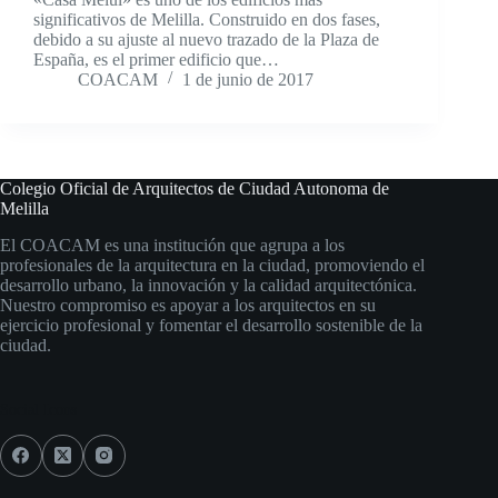
significativos de Melilla. Construido en dos fases,
debido a su ajuste al nuevo trazado de la Plaza de
España, es el primer edificio que…
COACAM
1 de junio de 2017
Colegio Oficial de Arquitectos de Ciudad Autonoma de
Melilla
El COACAM es una institución que agrupa a los
profesionales de la arquitectura en la ciudad, promoviendo el
desarrollo urbano, la innovación y la calidad arquitectónica.
Nuestro compromiso es apoyar a los arquitectos en su
ejercicio profesional y fomentar el desarrollo sostenible de la
ciudad.
Social Icons