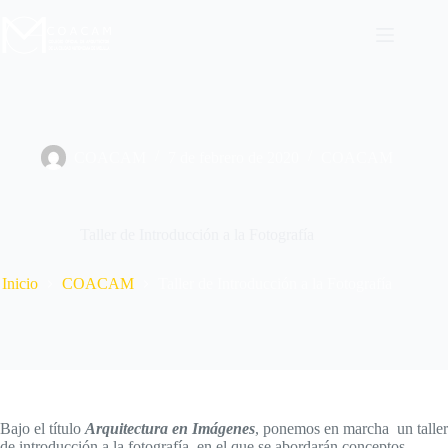
Saltar
al
contenido
COACAM
7 de febrero de 2020
COACAM
Taller de Introducción a la Fotografía
Inicio
COACAM
Taller de Introducción a la Fotografía
Bajo el título
Arquitectura en Imágenes
, ponemos en marcha un taller
de introducción a la fotografía, en el que se abordarán conceptos