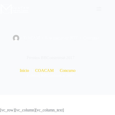
Saltar
al
contenido
COACAM
6 de marzo de 2017
Concurso
Premios BBConstrumat 2017
Inicio
COACAM
Concurso
Premios BBConstrumat 2017
[vc_row][vc_column][vc_column_text]